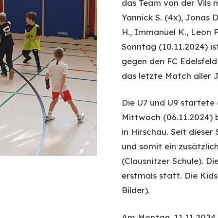
das Team von der Vils mit
Yannick S. (4x), Jonas D.
H., Immanuel K., Leon F
Sonntag (10.11.2024) is
gegen den FC Edelsfeld 
das letzte Match alle
Die U7 und U9 startete
Mittwoch (06.11.2024) be
in Hirschau. Seit dieser
und somit ein zusätzlic
(Clausnitzer Schule). D
erstmals statt. Die Kids
Bilder).
Am Montag, 11.11.2024, 