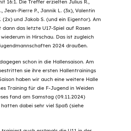
 16:1. Die Treffer erzielten Julius R.,
, Jean-Pierre P., Jannik L. (3x), Valentin
. (2x) und Jakob S. (und ein Eigentor). Am
t dann das letzte U17-Spiel auf Rasen
wiederum in Hirschau. Das ist zugleich
r Jugendmannschaften 2024 draußen.
 dagegen schon in die Hallensaison. Am
stritten sie ihre ersten Hallentrainings
 Saison haben wir auch eine weitere Halle
hes Training für die F-Jugend in Weiden
ieses fand am Samstag (09.11.2024)
 hatten dabei sehr viel Spaß (siehe
trainiert auch erstmals die U11 in der